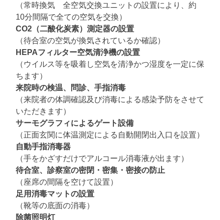
（常時換気 全空気交換ユニットの設置により、約
10分間隔で全ての空気を交換）
CO2（二酸化炭素）測定器の設置
（待合室の空気が換気されているか確認）
HEPAフィルター空気清浄機の設置
（ウイルス等を吸着し空気を清浄かつ湿度を一定に保
ちます）
来院時の検温、問診、手指消毒
（来院者の体調確認及び消毒による感染予防をさせて
いただきます）
サーモグラフィによるゲート設備
（正面玄関に体温測定による自動開閉出入口を設置）
自動手指消毒器
（手をかざすだけでアルコール消毒液が出ます）
待合室、診察室の密閉・密集・密接の防止
（座席の間隔を空けて設置）
足用消毒マットの設置
（靴等の底面の消毒）
除菌照明灯